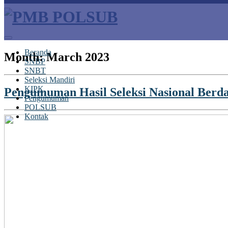
Beranda
Month:
March 2023
SNBP
SNBT
Seleksi Mandiri
KIPK
Pengumuman Hasil Seleksi Nasional Berda
Pengumuman
POLSUB
Kontak