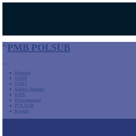
Peta
Search
Search
for:
Beranda
SNBP
SNBT
Seleksi Mandiri
KIPK
Pengumuman
POLSUB
Kontak